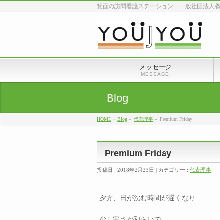
箕面の訪問看護ステーション – 一般社団法人
メッセージ
MESSAGE
Blog
HOME
»
Blog
»
代表理事
»
Premium Friday
Premium Friday
投稿日 : 2018年2月23日 | カテゴリー :
代表理事
夕方、日が沈む時間が遅くなり
少し寒さが和らいで