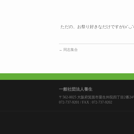
ただの、お祭り好きなだけですが(o˘◡˘o
←
同志集合
一般社団法人養生
〒562-0025 大阪府箕面市粟生外院四丁目2番24号 
072-737-9201 / FAX : 072-737-9202