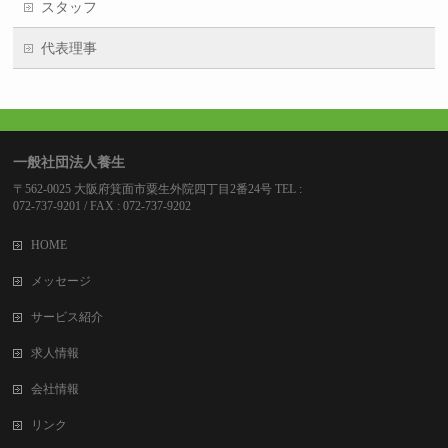
スタッフ
代表理事
一般社団法人養生
〒562-0025 大阪府箕面市粟生外院四丁目2番24号 TEL :
072-737-9201 / FAX : 072-737-9202
HOME
メッセージ
サービス紹介
求人情報
会社情報
リンク